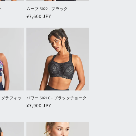
ト
ムーブ 5022 - ブラック
通
¥7,600 JPY
常
価
格
 - グラフィッ
パワー 5021C - ブラックチョーク
通
¥7,900 JPY
常
価
格