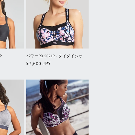
ク
パワーRB 5021R - タイダイジオ
通
¥7,600 JPY
常
価
格