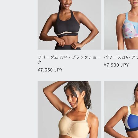
フリーダム 7344 - ブラックチョー
パワー 5021A -
ク
通
¥7,900 JPY
通
¥7,650 JPY
常
常
価
価
格
格