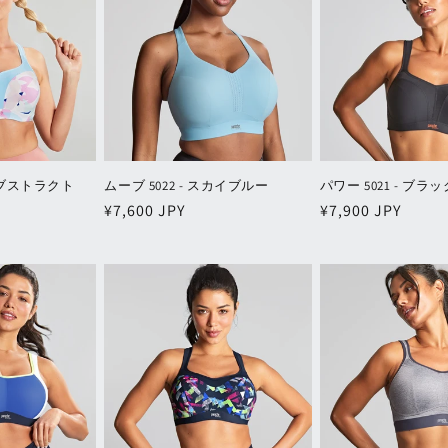
 アブストラクト
ムーブ 5022 - スカイブルー
パワー 5021 - ブラッ
通
¥7,600 JPY
通
¥7,900 JPY
常
常
価
価
格
格