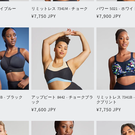
スカイブルー
リミットレス 7341M - チョーク
パワー 5021 - ホワイ
通
¥7,750 JPY
通
¥7,900 JPY
常
常
価
価
格
格
B - ブラック
アップビート 8442 - チョークブラ
リミットレス 7341B
ック
クプリント
通
¥7,600 JPY
通
¥7,750 JPY
常
常
価
価
格
格