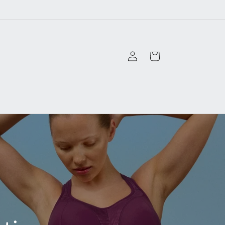
ロ
カ
グ
ー
イ
ト
ン